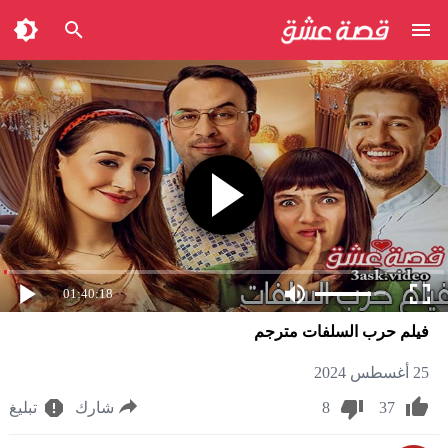
01:40:18
فيلم حرب السلفات مترجم
25 أغسطس 2024
37
8
شارك
تبليغ