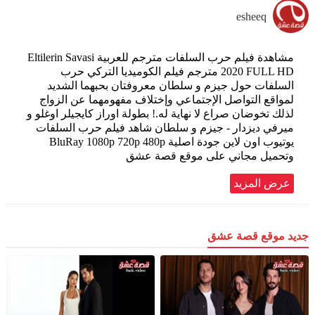
esheeq
مشاهدة فيلم حرب السلفات مترجم للعربية Eltilerin Savasi
2020 FULL HD مترجم فيلم الكوميديا التركي حرب
السلفات حول جيزم و سلطان معروفتان بحبهما الشديد
لمواقع التواصل الإجتماعي وإختلاف مفهومهما عن الزواج
لذلك تخوضان صراع لا نهاية له.! بطولة اوراز كايجيلر اوغلو و
ميرفي ديزدار - جيزم و سلطان شاهد فيلم حرب السلفات
يوتيوب اون لاين جودة اصلية BluRay 1080p 720p 480p
وتحميل مجاني على موقع قصة عشق
عرض المزيد
جديد موقع قصة عشق