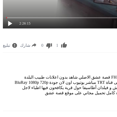
2:26:15
1
0
شارك
تبليغ
مشاهدة مسلسل طبيب البلدة الحلقة 31 مترجم للعربية FHD قصة عشق الاصلي شاهد بدون اعلانات طبيب البلدة
الحلقة 31 الحادية والثلاثون Kasaba Doktoru episode 31 على قناة TRT مباشر يوتيوب اون لان جودة BluRay 1080p 720p
اكتاش و فيلدان أطاسيفا حول قرية يكافحون فيها اطباء لاجل
لبلدة كامل تحميل مجاني على موقع قصة عشق