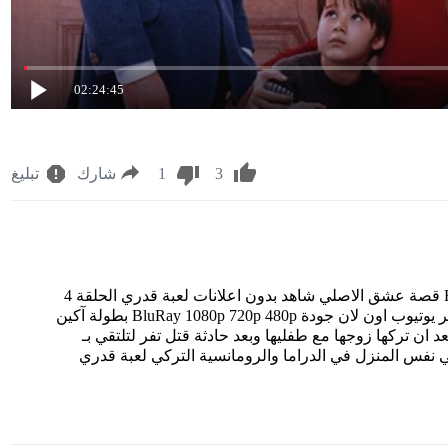
02:24:45
3
1
شارك
تبليغ
مشاهدة مسلسل لعبة قدري الحلقة 4 مترجم للعربية FHD قصة عشق الاصلي شاهد بدون اعلانات لعبة قدري الحلقة 4
الرابعة Kaderimin Oyunu episode 4 على قناة Star tv مباشر يوتيوب اون لان جودة BluRay 1080p 720p 480p بطولة آكين
د ان تركها زوجها مع طفليها وبعد حادثة قتل تفر لتلتقي بـ
ي نفس المنزل في الدراما والرومانسية التركي لعبة قدري